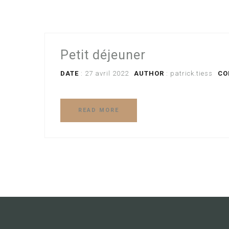
Petit déjeuner
DATE
: 27 avril 2022
AUTHOR
:
patrick.tiess
CO
READ MORE