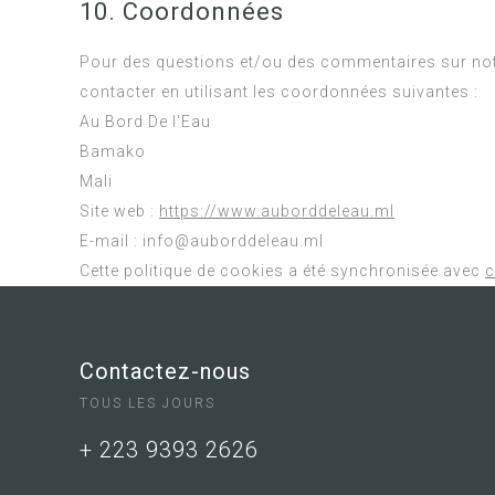
10. Coordonnées
Pour des questions et/ou des commentaires sur notre
contacter en utilisant les coordonnées suivantes :
Au Bord De l'Eau
Bamako
Mali
Site web :
https://www.auborddeleau.ml
E-mail :
info@
auborddeleau.ml
Cette politique de cookies a été synchronisée avec
c
Contactez-nous
TOUS LES JOURS
+ 223 9393 2626